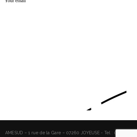
AMESUD – 1 rue de la Gare – 07260 JOYEUSE - Tel : 04 75 89